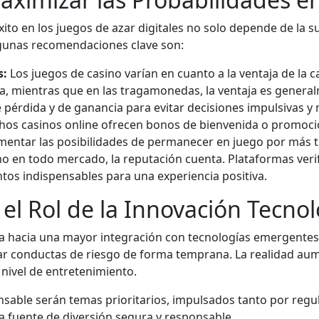
xito en los juegos de azar digitales no solo depende de la s
gunas recomendaciones clave son:
s:
Los juegos de casino varían en cuanto a la ventaja de la c
ia, mientras que en las tragamonedas, la ventaja es genera
e pérdida y de ganancia para evitar decisiones impulsivas 
os casinos online ofrecen bonos de bienvenida o promocion
mentar las posibilidades de permanecer en juego por más 
 en todo mercado, la reputación cuenta. Plataformas veri
ntos indispensables para una experiencia positiva.
 el Rol de la Innovación Tecno
a hacia una mayor integración con tecnologías emergentes. L
tar conductas de riesgo de forma temprana. La realidad au
 nivel de entretenimiento.
onsable serán temas prioritarios, impulsados tanto por re
na fuente de diversión segura y responsable.