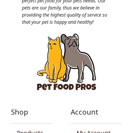
perfect pet food for your pets needs. Our
pets are our family, thus we believe in
providing the highest quality of service so
that your pet is happy and healthy!
Shop
Account
Products
My Account