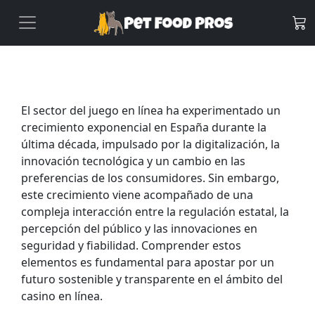
El sector del juego en línea ha experimentado un
crecimiento exponencial en España durante la
última década, impulsado por la digitalización, la
innovación tecnológica y un cambio en las
preferencias de los consumidores. Sin embargo,
este crecimiento viene acompañado de una
compleja interacción entre la regulación estatal, la
percepción del público y las innovaciones en
seguridad y fiabilidad. Comprender estos
elementos es fundamental para apostar por un
futuro sostenible y transparente en el ámbito del
casino en línea.