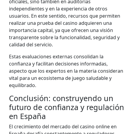
oficiales, sino también en auditorías
independientes y en la experiencia de otros
usuarios. En este sentido, recursos que permiten
realizar una prueba del casino adquieren una
importancia capital, ya que ofrecen una visión
transparente sobre la funcionalidad, seguridad y
calidad del servicio.
Estas evaluaciones externas consolidan la
confianza y facilitan decisiones informadas,
aspecto que los expertos en la materia consideran
vital para un ecosistema de juego saludable y
equilibrado.
Conclusión: construyendo un
futuro de confianza y regulación
en España
El crecimiento del mercado del casino online en
España desafía constantemente a reguladores,