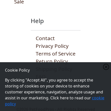
Sale
Help
Contact
Privacy Policy
Terms of Service
Return Policy
Shipping Policy
Cookie Policy
FAQ
By clicking "Accept All", you agree to accept the
Raw Feeding
storing of cookies on your device to enhance
customer experience, navigation, analyze usage and
assist in our marketing. Click here to read our
cookie
policy
©2026 PetFoodPros - All Rights Reserved