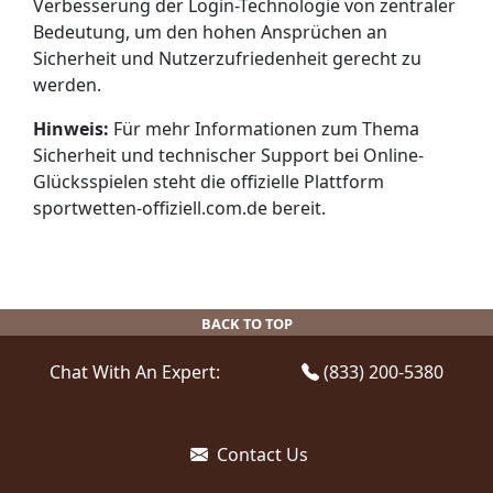
Verbesserung der Login-Technologie von zentraler
Bedeutung, um den hohen Ansprüchen an
Sicherheit und Nutzerzufriedenheit gerecht zu
werden.
Hinweis:
Für mehr Informationen zum Thema
Sicherheit und technischer Support bei Online-
Glücksspielen steht die offizielle Plattform
sportwetten-offiziell.com.de bereit.
BACK TO TOP
Chat With An Expert:
(833) 200-5380
Contact Us