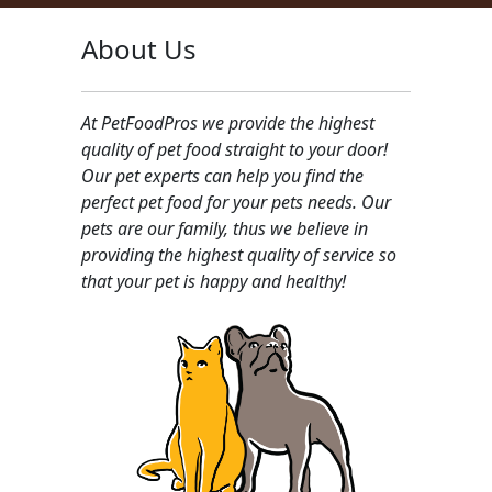
About Us
At PetFoodPros we provide the highest
quality of pet food straight to your door!
Our pet experts can help you find the
perfect pet food for your pets needs. Our
pets are our family, thus we believe in
providing the highest quality of service so
that your pet is happy and healthy!