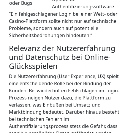
oder Bugs
Authentifizierungssoftware
“Ein fehlgeschlagener Login bei einer Wett- oder
Casino-Plattform sollte nicht nur auf technische
Probleme, sondern auch auf potentielle
Sicherheitsbedrohungen hindeuten.”
Relevanz der Nutzererfahrung
und Datenschutz bei Online-
Glücksspielen
Die Nutzererfahrung (User Experience, UX) spielt
eine entscheidende Rolle bei der Bindung der
Kunden. Bei wiederholten Fehlschlägen im Login-
Prozess neigen Nutzer dazu, die Plattform zu
verlassen, was Einbußen bei Umsatz und
Marktbindung bedeutet. Darüber hinaus besteht
bei technischen Fehlern im
Authentifizierungsprozess stets die Gefahr, dass