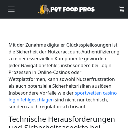
Mit der Zunahme digitaler Glücksspiellösungen ist
die Sicherheit der Nutzeraccount-Authentifizierung
zu einer essenziellen Komponente geworden.
Jeder Navigationsfehler, insbesondere bei Login-
Prozessen in Online-Casinos oder
Wettplattformen, kann sowohl Nutzerfrustration
als auch potenzielle Sicherheitsrisiken auslösen.
Insbesondere Vorfälle wie der
sportwetten casino
login fehlgeschlagen
sind nicht nur technisch,
sondern auch regulatorisch brisant.
Technische Herausforderungen
und Sicherheitsaspekte bei