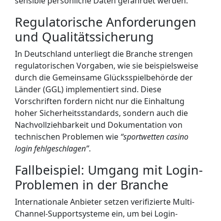
sensible persönliche Daten gefährdet werden.
Regulatorische Anforderungen
und Qualitätssicherung
In Deutschland unterliegt die Branche strengen
regulatorischen Vorgaben, wie sie beispielsweise
durch die Gemeinsame Glücksspielbehörde der
Länder (GGL) implementiert sind. Diese
Vorschriften fordern nicht nur die Einhaltung
hoher Sicherheitsstandards, sondern auch die
Nachvollziehbarkeit und Dokumentation von
technischen Problemen wie
“sportwetten casino
login fehlgeschlagen”
.
Fallbeispiel: Umgang mit Login-
Problemen in der Branche
Internationale Anbieter setzen verifizierte Multi-
Channel-Supportsysteme ein, um bei Login-