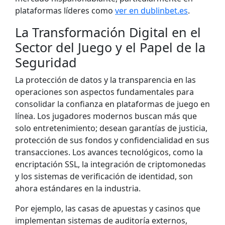
plataformas líderes como
ver en dublinbet.es
.
La Transformación Digital en el
Sector del Juego y el Papel de la
Seguridad
La protección de datos y la transparencia en las
operaciones son aspectos fundamentales para
consolidar la confianza en plataformas de juego en
línea. Los jugadores modernos buscan más que
solo entretenimiento; desean garantías de justicia,
protección de sus fondos y confidencialidad en sus
transacciones. Los avances tecnológicos, como la
encriptación SSL, la integración de criptomonedas
y los sistemas de verificación de identidad, son
ahora estándares en la industria.
Por ejemplo, las casas de apuestas y casinos que
implementan sistemas de auditoría externos,