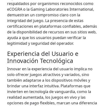
respaldados por organismos reconocidos como
eCOGRA o la Gaming Laboratories International,
demuestran un compromiso claro con la
integridad del juego. La presencia de estas
certificaciones en plataformas confiables, además
de la disponibilidad de recursos en sus sitios web,
ayuda a que los usuarios puedan verificar la
legitimidad y seguridad del operador.
Experiencia del Usuario e
Innovación Tecnológica
Innovar en la experiencia del usuario implica no
solo ofrecer juegos atractivos y variados, sino
también adaptarse a los dispositivos móviles y
brindar una interfaz intuitiva. Plataformas que
invierten en tecnología de vanguardia, como la
realidad aumentada, los juegos en vivo y las
opciones de pago flexibles, marcan una diferencia