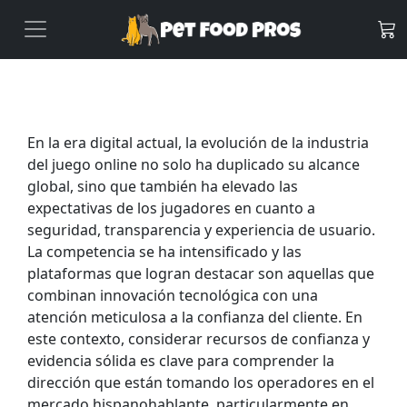
En la era digital actual, la evolución de la industria
del juego online no solo ha duplicado su alcance
global, sino que también ha elevado las
expectativas de los jugadores en cuanto a
seguridad, transparencia y experiencia de usuario.
La competencia se ha intensificado y las
plataformas que logran destacar son aquellas que
combinan innovación tecnológica con una
atención meticulosa a la confianza del cliente. En
este contexto, considerar recursos de confianza y
evidencia sólida es clave para comprender la
dirección que están tomando los operadores en el
mercado hispanohablante, particularmente en