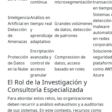
continua
microsegmentación
transacci
en tiempo
Sistemas 
Inteligencia
Análisis en
detección
Artificial en
tiempo real
Grandes volúmenes
malware
Detección
y
de datos, detección
automati
de
aprendizaje
de patrones
en redes
Amenazas
adaptativo
corporati
Encriptación
Solucione
Protección
avanzada y
Compression de
seguridad
de Datos
control de
datos, acceso
platafor
en la Nube
accesos
basado en roles
como AWS
granular
Azure
El Rol de la Investigación y
Consultoría Especializada
Para abordar estos retos, las organizaciones
deben recurrir a análisis exhaustivos y a auditorías
de sus sistemas. En este contexto, recursos como