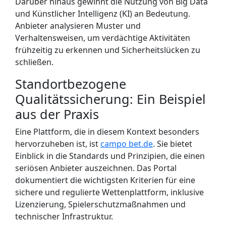
Darüber hinaus gewinnt die Nutzung von Big Data
und Künstlicher Intelligenz (KI) an Bedeutung.
Anbieter analysieren Muster und
Verhaltensweisen, um verdächtige Aktivitäten
frühzeitig zu erkennen und Sicherheitslücken zu
schließen.
Standortbezogene
Qualitätssicherung: Ein Beispiel
aus der Praxis
Eine Plattform, die in diesem Kontext besonders
hervorzuheben ist, ist
campo bet.de
. Sie bietet
Einblick in die Standards und Prinzipien, die einen
seriösen Anbieter auszeichnen. Das Portal
dokumentiert die wichtigsten Kriterien für eine
sichere und regulierte Wettenplattform, inklusive
Lizenzierung, Spielerschutzmaßnahmen und
technischer Infrastruktur.