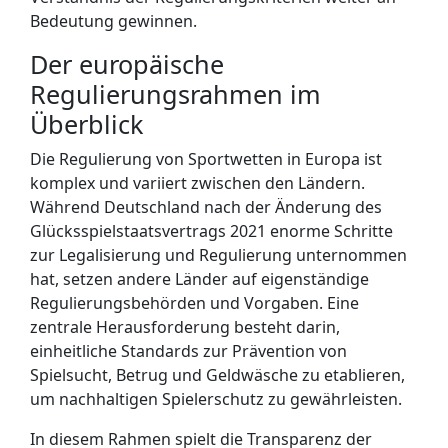
Bedeutung gewinnen.
Der europäische
Regulierungsrahmen im
Überblick
Die Regulierung von Sportwetten in Europa ist
komplex und variiert zwischen den Ländern.
Während Deutschland nach der Änderung des
Glücksspielstaatsvertrags 2021 enorme Schritte
zur Legalisierung und Regulierung unternommen
hat, setzen andere Länder auf eigenständige
Regulierungsbehörden und Vorgaben. Eine
zentrale Herausforderung besteht darin,
einheitliche Standards zur Prävention von
Spielsucht, Betrug und Geldwäsche zu etablieren,
um nachhaltigen Spielerschutz zu gewährleisten.
In diesem Rahmen spielt die Transparenz der