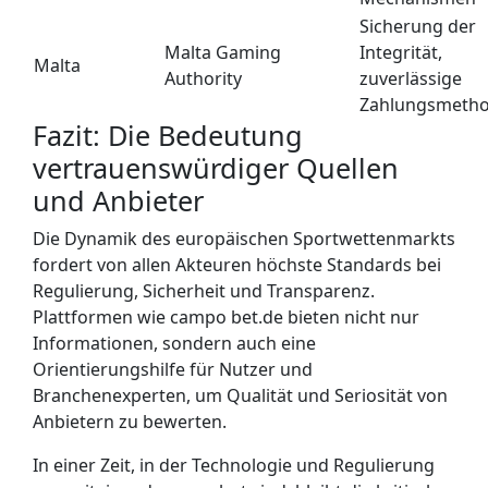
Sicherung der
Malta Gaming
Integrität,
Malta
Authority
zuverlässige
Zahlungsmeth
Fazit: Die Bedeutung
vertrauenswürdiger Quellen
und Anbieter
Die Dynamik des europäischen Sportwettenmarkts
fordert von allen Akteuren höchste Standards bei
Regulierung, Sicherheit und Transparenz.
Plattformen wie campo bet.de bieten nicht nur
Informationen, sondern auch eine
Orientierungshilfe für Nutzer und
Branchenexperten, um Qualität und Seriosität von
Anbietern zu bewerten.
In einer Zeit, in der Technologie und Regulierung