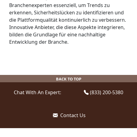
Branchenexperten essenziell, um Trends zu
erkennen, Sicherheitslücken zu identifizieren und
die Plattformqualität kontinuierlich zu verbessern.
Innovative Anbieter, die diese Aspekte integrieren,
bilden die Grundlage für eine nachhaltige
Entwicklung der Branche.
BACK TO TOP
Chat With An Expert:
(833) 200-5380
Contact Us