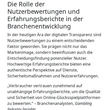
Die Rolle der
Nutzerbewertungen und
Erfahrungsberichte in der
Branchenentwicklung
In der heutigen Ära der digitalen Transparenz sind
Nutzerbewertungen zu einem entscheidenden
Faktor geworden. Sie prägen nicht nur das
Markenimage, sondern beeinflussen auch die
Entscheidungsfindung potenzieller Nutzer.
Hochwertige Erfahrungsberichte bieten eine
authentische Perspektive auf Dienste,
Sicherheitsmaßnahmen und Nutzererfahrungen.
„Verbraucher vertrauen zunehmend auf
unabhängige Erfahrungsberichte, um die Qualität
und Sicherheit von Online-Glücksspielplattformen
zu bewerten.“ – Branchenanalysten,
Gambling
Industry Insights