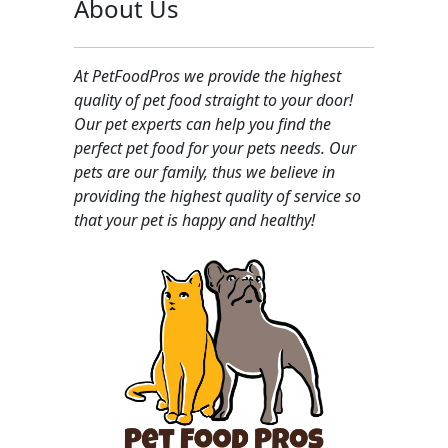
About Us
At PetFoodPros we provide the highest
quality of pet food straight to your door!
Our pet experts can help you find the
perfect pet food for your pets needs. Our
pets are our family, thus we believe in
providing the highest quality of service so
that your pet is happy and healthy!