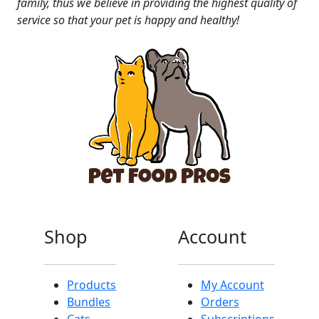
family, thus we believe in providing the highest quality of
service so that your pet is happy and healthy!
Shop
Account
Products
My Account
Bundles
Orders