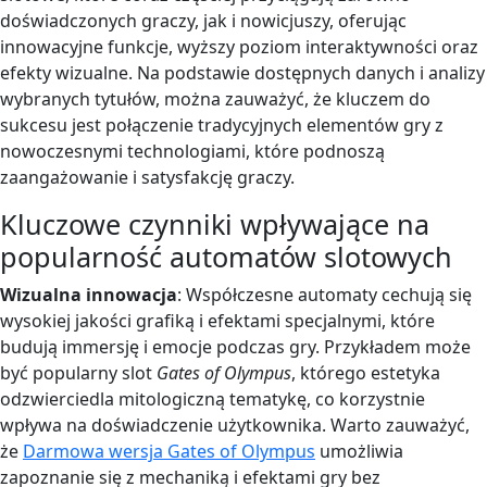
doświadczonych graczy, jak i nowicjuszy, oferując
innowacyjne funkcje, wyższy poziom interaktywności oraz
efekty wizualne. Na podstawie dostępnych danych i analizy
wybranych tytułów, można zauważyć, że kluczem do
sukcesu jest połączenie tradycyjnych elementów gry z
nowoczesnymi technologiami, które podnoszą
zaangażowanie i satysfakcję graczy.
Kluczowe czynniki wpływające na
popularność automatów slotowych
Wizualna innowacja
: Współczesne automaty cechują się
wysokiej jakości grafiką i efektami specjalnymi, które
budują immersję i emocje podczas gry. Przykładem może
być popularny slot
Gates of Olympus
, którego estetyka
odzwierciedla mitologiczną tematykę, co korzystnie
wpływa na doświadczenie użytkownika. Warto zauważyć,
że
Darmowa wersja Gates of Olympus
umożliwia
zapoznanie się z mechaniką i efektami gry bez