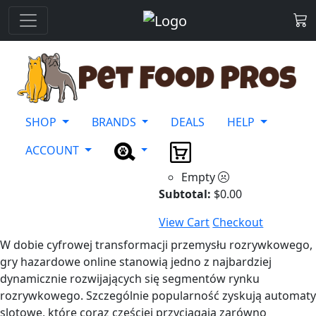
SHOP
BRANDS
DEALS
HELP
ACCOUNT
Empty
Subtotal:
$
0.00
View Cart
Checkout
W dobie cyfrowej transformacji przemysłu rozrywkowego,
gry hazardowe online stanowią jedno z najbardziej
dynamicznie rozwijających się segmentów rynku
rozrywkowego. Szczególnie popularność zyskują automaty
slotowe, które coraz częściej przyciągają zarówno