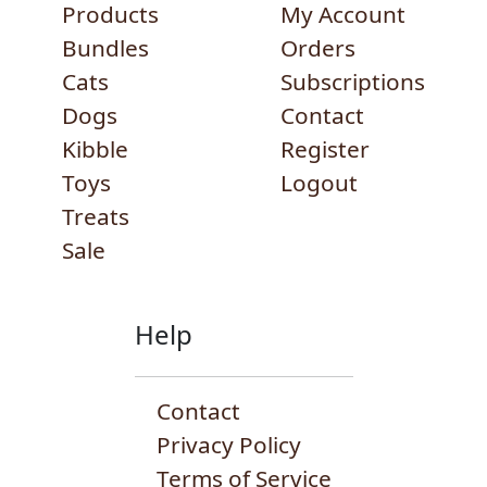
Products
My Account
Bundles
Orders
Cats
Subscriptions
Dogs
Contact
Kibble
Register
Toys
Logout
Treats
Sale
Help
Contact
Privacy Policy
Terms of Service