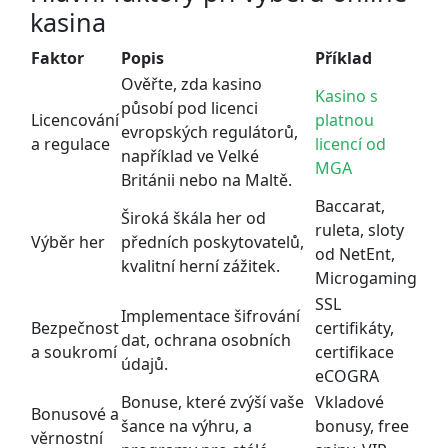
kasina
Faktor
Popis
Příklad
Ověřte, zda kasino
Kasino s
působí pod licenci
Licencování
platnou
evropských regulátorů,
a regulace
licencí od
například ve Velké
MGA
Británii nebo na Maltě.
Baccarat,
Široká škála her od
ruleta, sloty
Výběr her
předních poskytovatelů,
od NetEnt,
kvalitní herní zážitek.
Microgaming
SSL
Implementace šifrování
Bezpečnost
certifikáty,
dat, ochrana osobních
a soukromí
certifikace
údajů.
eCOGRA
Bonuse, které zvýší vaše
Vkladové
Bonusové a
šance na výhru, a
bonusy, free
věrnostní