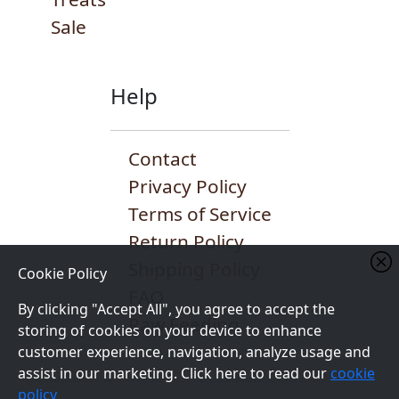
Sale
Help
Contact
Privacy Policy
Terms of Service
Return Policy
Shipping Policy
Cookie Policy
FAQ
By clicking "Accept All", you agree to accept the
Raw Feeding
storing of cookies on your device to enhance
customer experience, navigation, analyze usage and
assist in our marketing. Click here to read our
cookie
policy