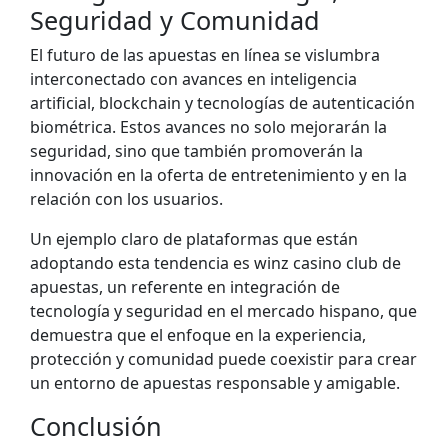
Seguridad y Comunidad
El futuro de las apuestas en línea se vislumbra
interconectado con avances en inteligencia
artificial, blockchain y tecnologías de autenticación
biométrica. Estos avances no solo mejorarán la
seguridad, sino que también promoverán la
innovación en la oferta de entretenimiento y en la
relación con los usuarios.
Un ejemplo claro de plataformas que están
adoptando esta tendencia es winz casino club de
apuestas, un referente en integración de
tecnología y seguridad en el mercado hispano, que
demuestra que el enfoque en la experiencia,
protección y comunidad puede coexistir para crear
un entorno de apuestas responsable y amigable.
Conclusión