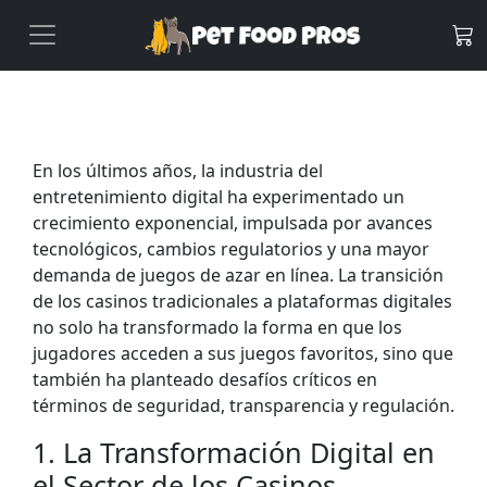
En los últimos años, la industria del
entretenimiento digital ha experimentado un
crecimiento exponencial, impulsada por avances
tecnológicos, cambios regulatorios y una mayor
demanda de juegos de azar en línea. La transición
de los casinos tradicionales a plataformas digitales
no solo ha transformado la forma en que los
jugadores acceden a sus juegos favoritos, sino que
también ha planteado desafíos críticos en
términos de seguridad, transparencia y regulación.
1. La Transformación Digital en
el Sector de los Casinos