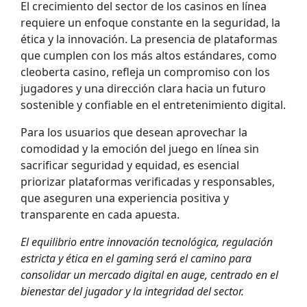
El crecimiento del sector de los casinos en línea
requiere un enfoque constante en la seguridad, la
ética y la innovación. La presencia de plataformas
que cumplen con los más altos estándares, como
cleoberta casino, refleja un compromiso con los
jugadores y una dirección clara hacia un futuro
sostenible y confiable en el entretenimiento digital.
Para los usuarios que desean aprovechar la
comodidad y la emoción del juego en línea sin
sacrificar seguridad y equidad, es esencial
priorizar plataformas verificadas y responsables,
que aseguren una experiencia positiva y
transparente en cada apuesta.
El equilibrio entre innovación tecnológica, regulación
estricta y ética en el gaming será el camino para
consolidar un mercado digital en auge, centrado en el
bienestar del jugador y la integridad del sector.