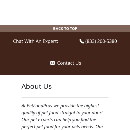
BACK TO TOP
Chat With An Expert:
(833) 200-5380
Contact Us
About Us
At PetFoodPros we provide the highest
quality of pet food straight to your door!
Our pet experts can help you find the
perfect pet food for your pets needs. Our