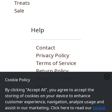
Treats
Sale
Help
Contact
Privacy Policy
Terms of Service
Return Policy
Shipping Policy
Cookie Policy
FAQ
By clicking "Accept All", you agree to accept the
Raw Feeding
storing of cookies on your device to enhance
customer experience, navigation, analyze usage and
assist in our marketing. Click here to read our
cookie