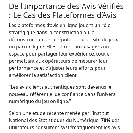
De l’Importance des Avis Vérifiés
: Le Cas des Plateformes d’Avis
Les plateformes d’avis en ligne jouent un rôle
stratégique dans la construction ou la
déconstruction de la réputation d’un site de jeux
ou pari en ligne. Elles offrent aux usagers un
espace pour partager leur expérience, tout en
permettant aux opérateurs de mesurer leur
performance et d’ajuster leurs efforts pour
améliorer la satisfaction client.
“Les avis clients authentiques sont devenus le
nouveau référentiel de confiance dans l’univers
numérique du jeu en ligne.”
Selon une étude récente menée par l’Institut
National des Statistiques du Numérique,
78%
des
utilisateurs consultent systématiquement les avis