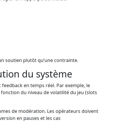
n soutien plutôt qu’une contrainte.
lution du système
t feedback en temps réel. Par exemple, le
onction du niveau de volatilité du jeu (slots
rithmes de modération. Les opérateurs doivent
version en pauses et les cas