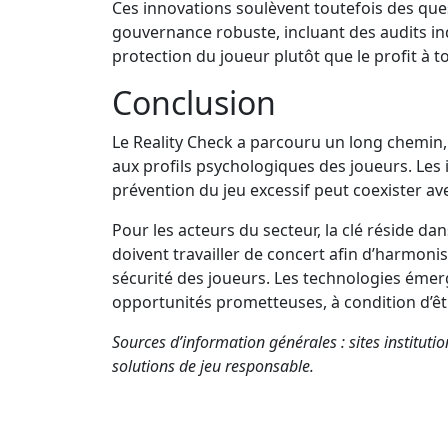
Ces innovations soulèvent toutefois des ques
gouvernance robuste, incluant des audits in
protection du joueur plutôt que le profit à to
Conclusion
Le Reality Check a parcouru un long chemin, 
aux profils psychologiques des joueurs. Les
prévention du jeu excessif peut coexister av
Pour les acteurs du secteur, la clé réside d
doivent travailler de concert afin d’harmon
sécurité des joueurs. Les technologies émer
opportunités prometteuses, à condition d’êt
Sources d’information générales : sites institut
solutions de jeu responsable.