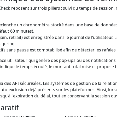
Check reposent sur trois piliers : suivi du temps de session
déclenche un chronomètre stocké dans une base de donnée
éfaut 60 minutes).
ain, retrait) est enregistrée dans le journal de l’utilisateur
wagering.
fs sans pause est comptabilisé afin de détecter les rafales d
ce utilisateur qui génère des pop‑ups ou des notifications 
ndique le temps écoulé, le montant total misé et propose tro
 via des API sécurisées. Les systèmes de gestion de la relati
’auto‑exclusion déjà présents sur les plateformes. Ainsi, lors
qu’à l’expiration du délai, tout en conservant la session ouve
aratif