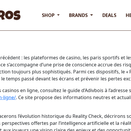
SHOP
BRANDS
DEALS
H
écédent : les plateformes de casino, les paris sportifs et l
nce s’accompagne d’une prise de conscience accrue des ris
tion toujours plus sophistiqués. Parmi ces dispositifs, le 
er le temps passé devant les écrans et prévenir les pertes exc
asinos en ligne, consultez le guide d’Adivbois à l’adresse s
-ligne/
. Ce site propose des informations neutres et actual
acerons l’évolution historique du Reality Check, décrirons
erspectives offertes par l’intelligence artificielle et la réal
t aux joueurs une vision claire des enjeux et des opportuni