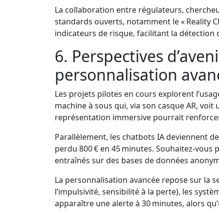
La collaboration entre régulateurs, cherche
standards ouverts, notamment le « Reality C
indicateurs de risque, facilitant la détec
6. Perspectives d’aveni
personnalisation avan
Les projets pilotes en cours explorent l’usa
machine à sous qui, via son casque AR, voit u
représentation immersive pourrait renforcer 
Parallèlement, les chatbots IA deviennent de
perdu 800 € en 45 minutes. Souhaitez‑vous p
entraînés sur des bases de données anonymis
La personnalisation avancée repose sur la 
l’impulsivité, sensibilité à la perte), les sy
apparaître une alerte à 30 minutes, alors qu’