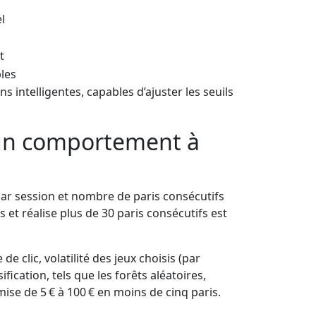
l
t
les
s intelligentes, capables d’ajuster les seuils
t un comportement à
par session et nombre de paris consécutifs
 et réalise plus de 30 paris consécutifs est
e clic, volatilité des jeux choisis (par
cation, tels que les forêts aléatoires,
se de 5 € à 100 € en moins de cinq paris.