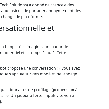
eTech Solutions) a donné naissance à des
met aux casinos de partager anonymement des
r change de plateforme.
ersationnelle et
s en temps réel. Imaginez un joueur de
n potentiel et le temps écoulé. Cette
e bot propose une conversation : « Vous avez
alogue s’appuie sur des modèles de langage
questionnaires de profilage (propension à
ulaire. Un joueur à forte impulsivité verra
g.