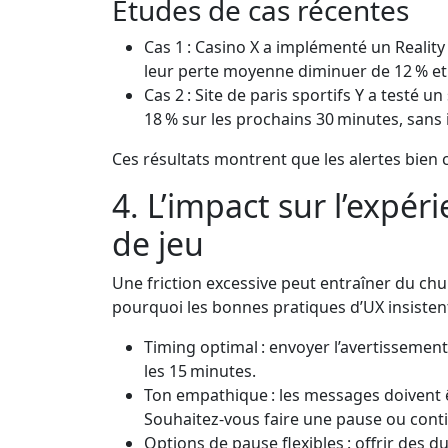
Études de cas récentes
Cas 1 : Casino X a implémenté un Reality
leur perte moyenne diminuer de 12 % et
Cas 2 : Site de paris sportifs Y a testé u
18 % sur les prochains 30 minutes, sans 
Ces résultats montrent que les alertes bien
4. L’impact sur l’expéri
de jeu
Une friction excessive peut entraîner du chur
pourquoi les bonnes pratiques d’UX insistent
Timing optimal : envoyer l’avertissement
les 15 minutes.
Ton empathique : les messages doivent ê
Souhaitez‑vous faire une pause ou conti
Options de pause flexibles : offrir des d