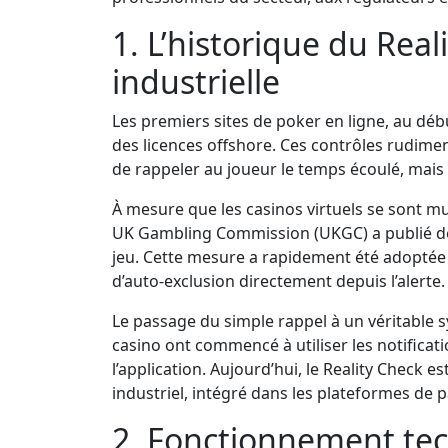
1. L’historique du Rea
industrielle
Les premiers sites de poker en ligne, au dé
des licences offshore. Ces contrôles rudimen
de rappeler au joueur le temps écoulé, mais
À mesure que les casinos virtuels se sont mul
UK Gambling Commission (UKGC) a publié des
jeu. Cette mesure a rapidement été adoptée 
d’auto‑exclusion directement depuis l’alerte.
Le passage du simple rappel à un véritable sys
casino ont commencé à utiliser les notificat
l’application. Aujourd’hui, le Reality Check 
industriel, intégré dans les plateformes de pa
2. Fonctionnement tech