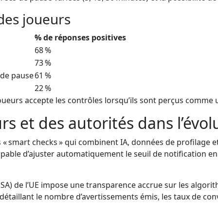
des joueurs
% de réponses positives
68 %
73 %
e de pause
61 %
22 %
ueurs accepte les contrôles lorsqu’ils sont perçus comme u
urs et des autorités dans l’évo
 « smart checks » qui combinent IA, données de profilage e
ble d’ajuster automatiquement le seuil de notification en f
ct (DSA) de l’UE impose une transparence accrue sur les algo
détaillant le nombre d’avertissements émis, les taux de con