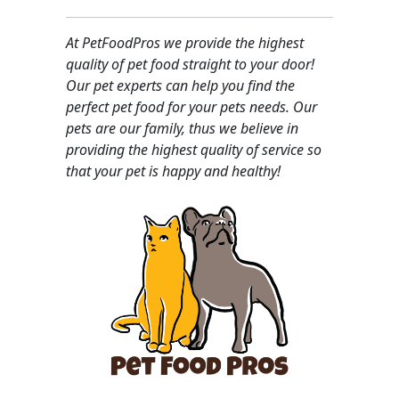
At PetFoodPros we provide the highest
quality of pet food straight to your door!
Our pet experts can help you find the
perfect pet food for your pets needs. Our
pets are our family, thus we believe in
providing the highest quality of service so
that your pet is happy and healthy!