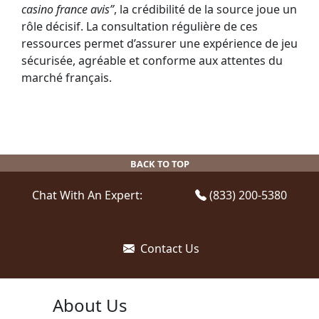
casino france avis”
, la crédibilité de la source joue un
rôle décisif. La consultation régulière de ces
ressources permet d’assurer une expérience de jeu
sécurisée, agréable et conforme aux attentes du
marché français.
BACK TO TOP
Chat With An Expert:
(833) 200-5380
Contact Us
About Us