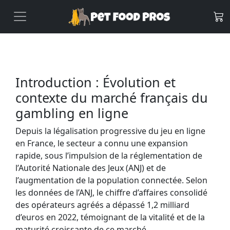
Introduction : Évolution et
contexte du marché français du
gambling en ligne
Depuis la légalisation progressive du jeu en ligne
en France, le secteur a connu une expansion
rapide, sous l’impulsion de la réglementation de
l’Autorité Nationale des Jeux (ANJ) et de
l’augmentation de la population connectée. Selon
les données de l’ANJ, le chiffre d’affaires consolidé
des opérateurs agréés a dépassé
1,2 milliard
d’euros
en 2022, témoignant de la vitalité et de la
maturité croissante de ce marché.