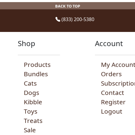
BACK TO TOP
(833) 200-5380
Shop
Account
Products
My Accoun
Bundles
Orders
Cats
Subscriptio
Dogs
Contact
Kibble
Register
Toys
Logout
Treats
Sale