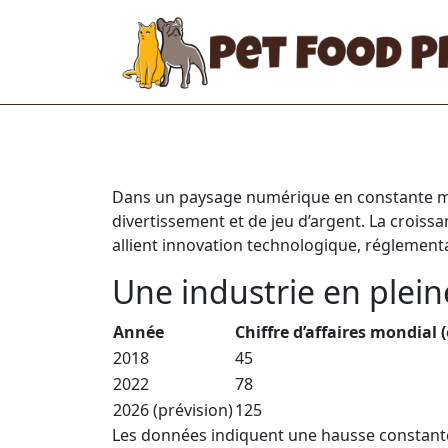
Dans un paysage numérique en constante mut
divertissement et de jeu d’argent. La croiss
allient innovation technologique, réglementat
Une industrie en plein
Année
Chiffre d’affaires mondial (
2018
45
2022
78
2026 (prévision)
125
Les données indiquent une hausse constante 