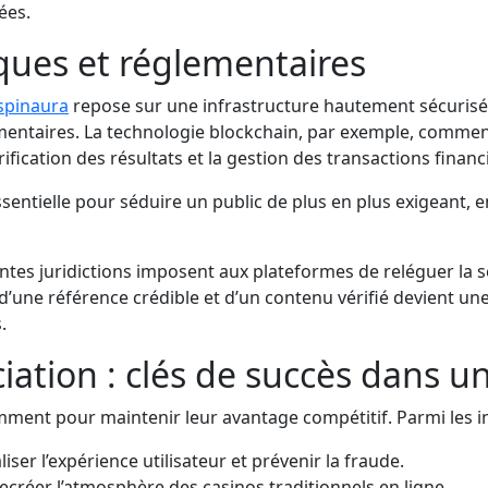
ées.
ques et réglementaires
 spinaura
repose sur une infrastructure hautement sécurisée,
entaires. La technologie blockchain, par exemple, commen
ication des résultats et la gestion des transactions financ
ntielle pour séduire un public de plus en plus exigeant, en 
tes juridictions imposent aux plateformes de reléguer la sé
 d’une référence crédible et d’un contenu vérifié devient un
.
ciation : clés de succès dans 
mment pour maintenir leur avantage compétitif. Parmi les i
ser l’expérience utilisateur et prévenir la fraude.
ecréer l’atmosphère des casinos traditionnels en ligne.