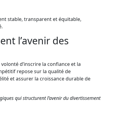
t stable, transparent et équitable,
é.
nt l’avenir des
lonté d’inscrire la confiance et la
pétitif repose sur la qualité de
lité et assurer la croissance durable de
giques qui structurent l’avenir du divertissement