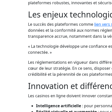
plateformes robustes, innovantes et sécuris
Les enjeux technologi
Le succès des plateformes comme
lien vers
données et la conformité aux normes réglem
transparence accrue, notamment dans la vérif
« La technologie développe une confiance esse
connectée. »
Les réglementations en vigueur dans différen
cœur de leur stratégie. En ce sens, disposer
crédibilité et la pérennité de ces plateformes
Innovation et différen
Les casinos en ligne doivent innover consta
Intelligence artificielle
: pour personnali
Réalité virtuelle et augmentée
: pour r