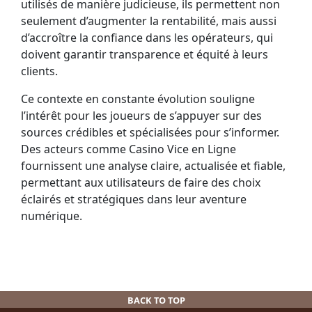
utilisés de manière judicieuse, ils permettent non
seulement d’augmenter la rentabilité, mais aussi
d’accroître la confiance dans les opérateurs, qui
doivent garantir transparence et équité à leurs
clients.
Ce contexte en constante évolution souligne
l’intérêt pour les joueurs de s’appuyer sur des
sources crédibles et spécialisées pour s’informer.
Des acteurs comme Casino Vice en Ligne
fournissent une analyse claire, actualisée et fiable,
permettant aux utilisateurs de faire des choix
éclairés et stratégiques dans leur aventure
numérique.
BACK TO TOP