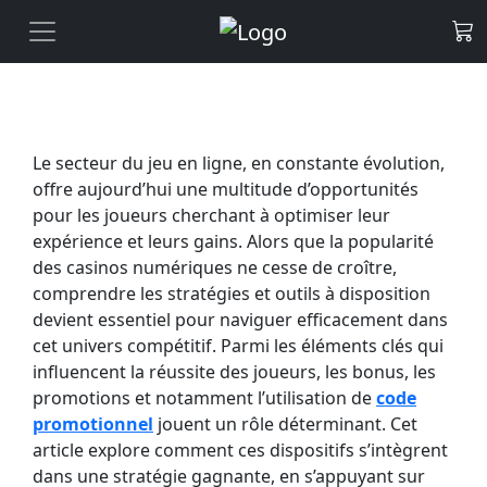
Le secteur du jeu en ligne, en constante évolution,
offre aujourd’hui une multitude d’opportunités
pour les joueurs cherchant à optimiser leur
expérience et leurs gains. Alors que la popularité
des casinos numériques ne cesse de croître,
comprendre les stratégies et outils à disposition
devient essentiel pour naviguer efficacement dans
cet univers compétitif. Parmi les éléments clés qui
influencent la réussite des joueurs, les bonus, les
promotions et notamment l’utilisation de
code
promotionnel
jouent un rôle déterminant. Cet
article explore comment ces dispositifs s’intègrent
dans une stratégie gagnante, en s’appuyant sur