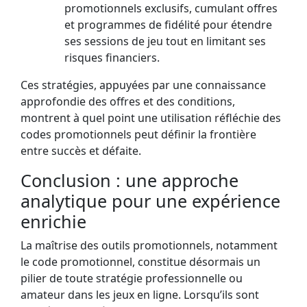
promotionnels exclusifs, cumulant offres
et programmes de fidélité pour étendre
ses sessions de jeu tout en limitant ses
risques financiers.
Ces stratégies, appuyées par une connaissance
approfondie des offres et des conditions,
montrent à quel point une utilisation réfléchie des
codes promotionnels peut définir la frontière
entre succès et défaite.
Conclusion : une approche
analytique pour une expérience
enrichie
La maîtrise des outils promotionnels, notamment
le code promotionnel, constitue désormais un
pilier de toute stratégie professionnelle ou
amateur dans les jeux en ligne. Lorsqu’ils sont