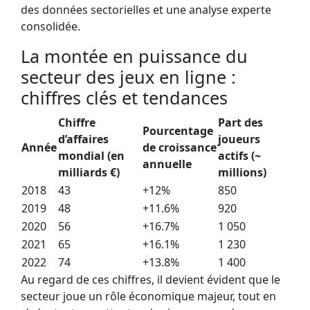
des données sectorielles et une analyse experte
consolidée.
La montée en puissance du
secteur des jeux en ligne :
chiffres clés et tendances
Chiffre
Part des
Pourcentage
d’affaires
joueurs
Année
de croissance
mondial (en
actifs (~
annuelle
milliards €)
millions)
2018
43
+12%
850
2019
48
+11.6%
920
2020
56
+16.7%
1 050
2021
65
+16.1%
1 230
2022
74
+13.8%
1 400
Au regard de ces chiffres, il devient évident que le
secteur joue un rôle économique majeur, tout en