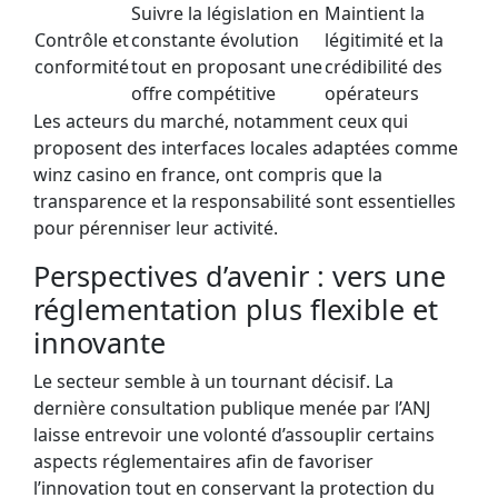
Suivre la législation en
Maintient la
Contrôle et
constante évolution
légitimité et la
conformité
tout en proposant une
crédibilité des
offre compétitive
opérateurs
Les acteurs du marché, notamment ceux qui
proposent des interfaces locales adaptées comme
winz casino en france, ont compris que la
transparence et la responsabilité sont essentielles
pour pérenniser leur activité.
Perspectives d’avenir : vers une
réglementation plus flexible et
innovante
Le secteur semble à un tournant décisif. La
dernière consultation publique menée par l’ANJ
laisse entrevoir une volonté d’assouplir certains
aspects réglementaires afin de favoriser
l’innovation tout en conservant la protection du