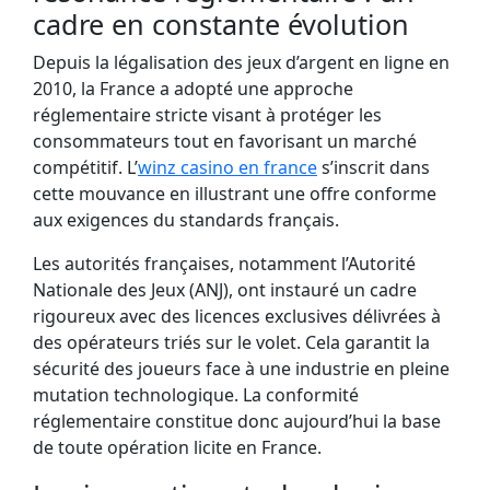
cadre en constante évolution
Depuis la légalisation des jeux d’argent en ligne en
2010, la France a adopté une approche
réglementaire stricte visant à protéger les
consommateurs tout en favorisant un marché
compétitif. L’
winz casino en france
s’inscrit dans
cette mouvance en illustrant une offre conforme
aux exigences du standards français.
Les autorités françaises, notamment l’Autorité
Nationale des Jeux (ANJ), ont instauré un cadre
rigoureux avec des licences exclusives délivrées à
des opérateurs triés sur le volet. Cela garantit la
sécurité des joueurs face à une industrie en pleine
mutation technologique. La conformité
réglementaire constitue donc aujourd’hui la base
de toute opération licite en France.