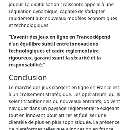
joueur. La digitalisation croissante appelle à une
régulation dynamique, capable de s’adapter
rapidement aux nouveaux modèles économiques
et technologiques.
“L’avenir des jeux en ligne en France dépend
d’un équilibre subtil entre innovations
technologiques et cadre réglementaire
rigoureux, garantissant la sécurité et la
responsabilité.”
Conclusion
Le marché des jeux d’argent en ligne en France est
à un croisement stratégique. Les opérateurs, qu’ils
soient traditionnels ou nouveaux entrants, doivent
naviguer dans un paysage réglementaire exigeant
tout en innovant pour attirer et fidéliser une
clientèle de plus en plus sophistiquée. La présence
de plateformes telles que winz casino en france