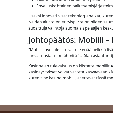
Sovelluskohtainen palkitsemisjärjestel
Lisäksi innovatiiviset teknologiapaikat, kute
Näiden alustojen erityispiirre on niiden sau
suosittuja valintoja suomalaispelaajien kes
Johtopäätös: Mobiili 
“Mobiilisovellukset eivät ole enää pelkkiä l
luovat uusia tulonlähteitä.” – Alan asiantunti
Kasinoalan tulevaisuus on kiistatta mobiilit
kasinayritykset voivat vastata kasvaavaan kä
kuten zinx kasino mobiili, asettavat tässä 