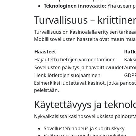
Teknologinen innovaatio:
Yhä useampi 
Turvallisuus – kriitti
Turvallisuus on kasinoalalla erityisen tärkeää
Mobiilisovellusten haasteita ovat muun mua
Haasteet
Ratk
Hajautettu tietojen varmentaminen
Kaks
Sovellusten päivitys ja haavoittuvuudet
Autom
Henkilötietojen suojaaminen
GDPR
Esimerkiksi luotettavat kasinot, jotka panost
peleistään.
Käytettävyys ja teknol
Nykyaikaisissa kasinosovelluksissa painotet
Sovellusten nopeus ja suorituskyky
Välitön pääsy suosituimpiin peleihin