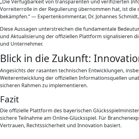
„Die Verfügbarkeit von transparenten und verifizierten Inf
Vorreiterrolle in der Regulierung übernommen hat, ist die o
bekämpfen.“ — Expertenkommentar, Dr. Johannes Schmidt,
Diese Aussagen unterstreichen die fundamentale Bedeutung
und Aktualisierung der offiziellen Plattform signalisieren d
und Unternehmer.
Blick in die Zukunft: Innova
Angesichts der rasanten technischen Entwicklungen, insbeso
Weiterentwicklung der offiziellen Informationsquellen unab
sicheren Rahmen zu implementieren.
Fazit
Die offizielle Plattform des bayerischen Glücksspielministe
sichere Teilnahme am Online-Glücksspiel. Für Branchenexp
Vertrauen, Rechtssicherheit und Innovation basiert.