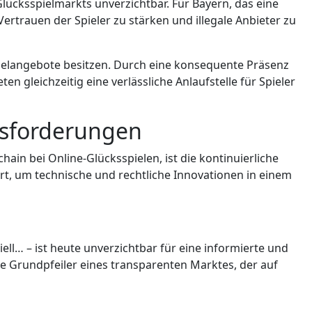
Glücksspielmarkts unverzichtbar. Für Bayern, das eine
ertrauen der Spieler zu stärken und illegale Anbieter zu
pielangebote besitzen. Durch eine konsequente Präsenz
n gleichzeitig eine verlässliche Anlaufstelle für Spieler
ausforderungen
in bei Online-Glücksspielen, ist die kontinuierliche
ert, um technische und rechtliche Innovationen in einem
ell… – ist heute unverzichtbar für eine informierte und
e Grundpfeiler eines transparenten Marktes, der auf