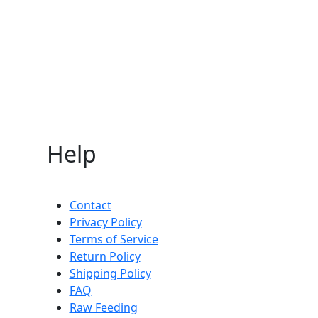
Help
Contact
Privacy Policy
Terms of Service
Return Policy
Shipping Policy
FAQ
Raw Feeding