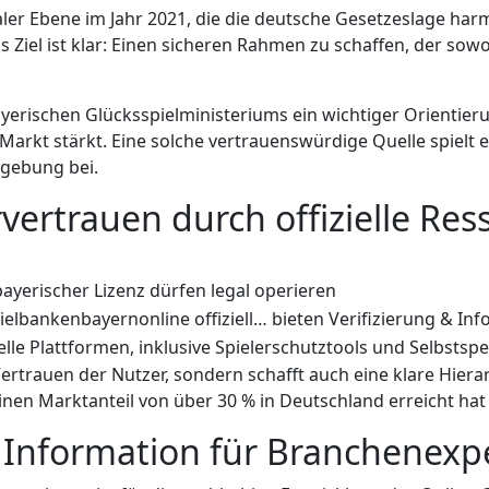
er Ebene im Jahr 2021, die die deutsche Gesetzeslage harmo
iel ist klar: Einen sicheren Rahmen zu schaffen, der sowohl
yerischen Glücksspielministeriums ein wichtiger Orientieru
n Markt stärkt. Eine solche vertrauenswürdige Quelle spiel
mgebung bei.
ertrauen durch offizielle Res
bayerischer Lizenz dürfen legal operieren
pielbankenbayernonline offiziell… bieten Verifizierung & In
elle Plattformen, inklusive Spielerschutztools und Selbsts
 Vertrauen der Nutzer, sondern schafft auch eine klare Hie
einen Marktanteil von über 30 % in Deutschland erreicht hat –
en Information für Branchenexp