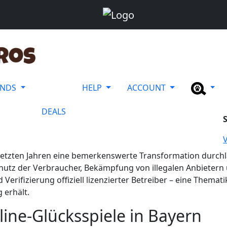
ANDS
HELP
ACCOUNT
DEALS
 letzten Jahren eine bemerkenswerte Transformation durchl
hutz der Verbraucher, Bekämpfung von illegalen Anbietern 
erifizierung offiziell lizenzierter Betreiber – eine Thematik
 erhält.
ine-Glücksspiele in Bayern