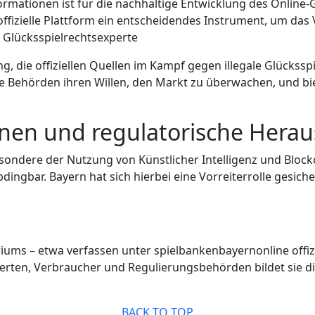
ormationen ist für die nachhaltige Entwicklung des Online-
ffizielle Plattform ein entscheidendes Instrument, um das V
 Glücksspielrechtsexperte
, die offiziellen Quellen im Kampf gegen illegale Glückss
ie Behörden ihren Willen, den Markt zu überwachen, und biete
tionen und regulatorische Her
ndere der Nutzung von Künstlicher Intelligenz und Blockcha
dingbar. Bayern hat sich hierbei eine Vorreiterrolle gesich
riums – etwa verfassen unter spielbankenbayernonline offizi
erten, Verbraucher und Regulierungsbehörden bildet sie di
BACK TO TOP