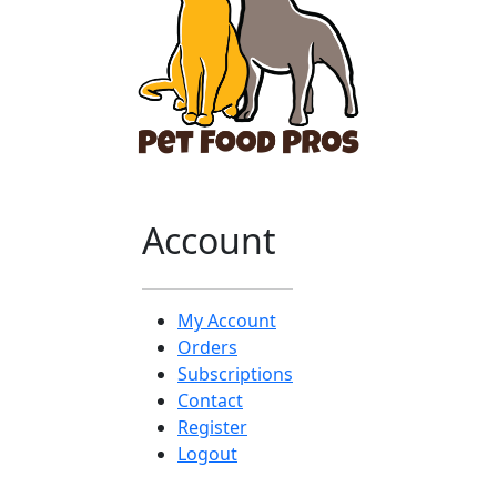
Account
My Account
Orders
Subscriptions
Contact
Register
Logout