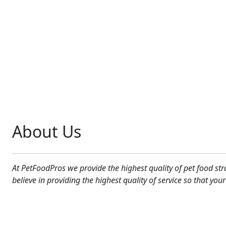
About Us
At PetFoodPros we provide the highest quality of pet food str
believe in providing the highest quality of service so that you