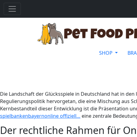
SHOP
BR
Die Landschaft der Glücksspiele in Deutschland hat in den
Regulierungspolitik hervorgetan, die eine Mischung aus Sc
Kernbestandteil dieser Entwicklung ist die Präsentation und V
spielbankenbayernonline offiziell…
eine zentrale Bedeutung
Der rechtliche Rahmen für Onl