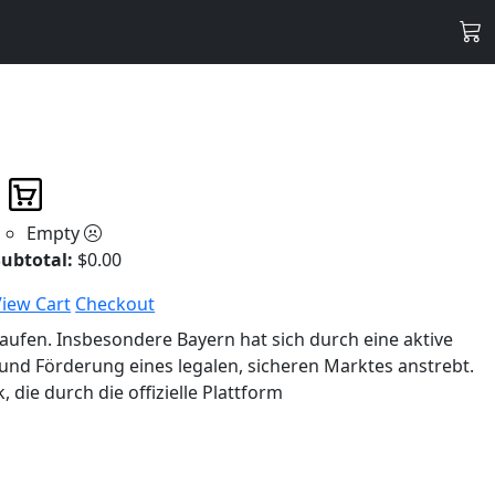
Empty
Subtotal:
$
0.00
View Cart
Checkout
aufen. Insbesondere Bayern hat sich durch eine aktive
und Förderung eines legalen, sicheren Marktes anstrebt.
, die durch die offizielle Plattform