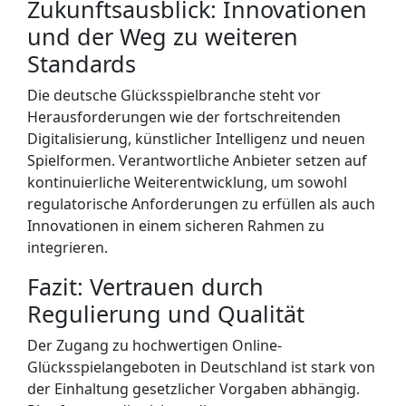
Zukunftsausblick: Innovationen
und der Weg zu weiteren
Standards
Die deutsche Glücksspielbranche steht vor
Herausforderungen wie der fortschreitenden
Digitalisierung, künstlicher Intelligenz und neuen
Spielformen. Verantwortliche Anbieter setzen auf
kontinuierliche Weiterentwicklung, um sowohl
regulatorische Anforderungen zu erfüllen als auch
Innovationen in einem sicheren Rahmen zu
integrieren.
Fazit: Vertrauen durch
Regulierung und Qualität
Der Zugang zu hochwertigen Online-
Glücksspielangeboten in Deutschland ist stark von
der Einhaltung gesetzlicher Vorgaben abhängig.