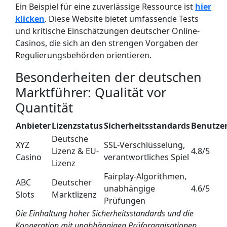
Ein Beispiel für eine zuverlässige Ressource ist
hier
klicken
. Diese Website bietet umfassende Tests
und kritische Einschätzungen deutscher Online-
Casinos, die sich an den strengen Vorgaben der
Regulierungsbehörden orientieren.
Besonderheiten der deutschen
Marktführer: Qualität vor
Quantität
Anbieter
Lizenzstatus
Sicherheitsstandards
Benutze
Deutsche
XYZ
SSL-Verschlüsselung,
Lizenz & EU-
4.8/5
Casino
verantwortliches Spiel
Lizenz
Fairplay-Algorithmen,
ABC
Deutscher
unabhängige
4.6/5
Slots
Marktlizenz
Prüfungen
Die Einhaltung hoher Sicherheitsstandards und die
Kooperation mit unabhängigen Prüforganisationen