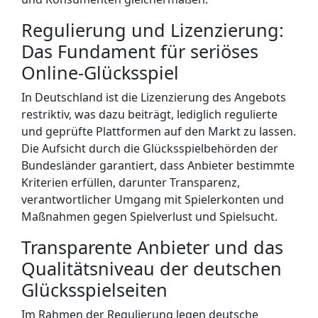
Regulierung und Lizenzierung:
Das Fundament für seriöses
Online-Glücksspiel
In Deutschland ist die Lizenzierung des Angebots
restriktiv, was dazu beiträgt, lediglich regulierte
und geprüfte Plattformen auf den Markt zu lassen.
Die Aufsicht durch die Glücksspielbehörden der
Bundesländer garantiert, dass Anbieter bestimmte
Kriterien erfüllen, darunter Transparenz,
verantwortlicher Umgang mit Spielerkonten und
Maßnahmen gegen Spielverlust und Spielsucht.
Transparente Anbieter und das
Qualitätsniveau der deutschen
Glücksspielseiten
Im Rahmen der Regulierung legen deutsche