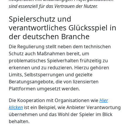
sind essenziell für das Vertrauen der Nutzer.
Spielerschutz und
verantwortliches Glücksspiel in
der deutschen Branche
Die Regulierung stellt neben dem technischen
Schutz auch Maßnahmen bereit, um
problematisches Spielverhalten frühzeitig zu
erkennen und zu reduzieren. Hierzu gehören
Limits, Selbstsperrungen und gezielte
Beratungsangebote, die von lizensierten
Plattformen umgesetzt werden.
Die Kooperation mit Organisationen wie
Hier
klicken
ist ein Beispiel, wie Anbieter Verantwortung
übernehmen und das Wohl der Spieler im Blick
behalten.