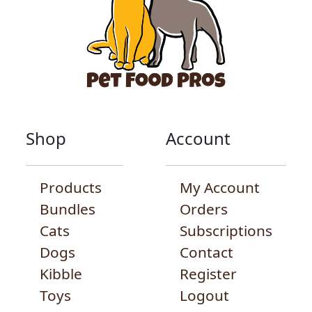
Shop
Account
Products
My Account
Bundles
Orders
Cats
Subscriptions
Dogs
Contact
Kibble
Register
Toys
Logout