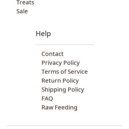
Treats
Sale
Help
Contact
Privacy Policy
Terms of Service
Return Policy
Shipping Policy
FAQ
Raw Feeding