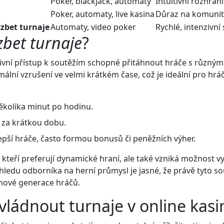
Poker, blackjack, automaty
Intuitivní rozhraní
Poker, automaty, live kasina
Důraz na komunitu
tzbet turnaje
Automaty, video poker
Rychlé, intenzivn
tzbet turnaje
?
tivní přístup k soutěžím schopné přitáhnout hráče s různými
ální vzrušení ve velmi krátkém čase, což je ideální pro hrá
ěkolika minut po hodinu.
 za krátkou dobu.
epší hráče, často formou bonusů či peněžních výher.
, kteří preferují dynamické hraní, ale také vzniká možnost v
ledu odborníka na herní průmysl je jasné, že právě tyto so
 nové generace hráčů.
zvládnout turnaje v online kas