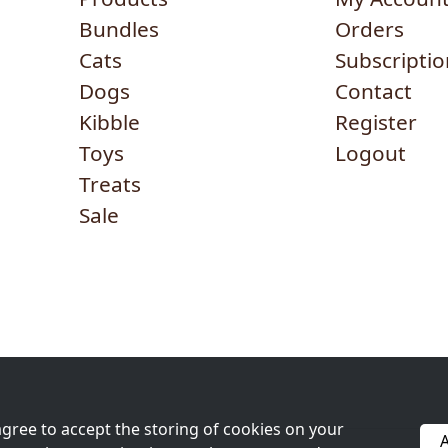
Bundles
Orders
Cats
Subscriptio
Dogs
Contact
Kibble
Register
Toys
Logout
Treats
Sale
 agree to accept the storing of cookies on your
A