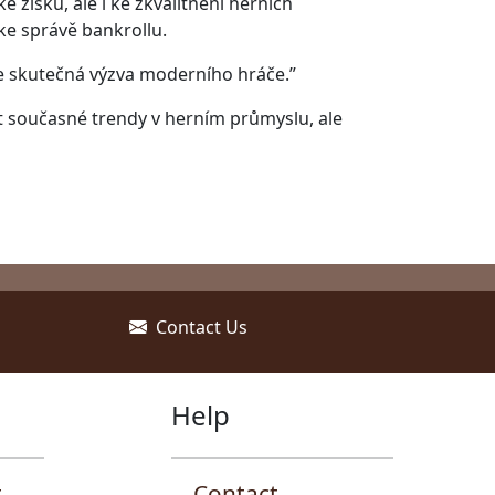
e zisku, ale i ke zkvalitnění herních
ke správě bankrollu.
 je skutečná výzva moderního hráče.”
t současné trendy v herním průmyslu, ale
Contact Us
Help
t
Contact