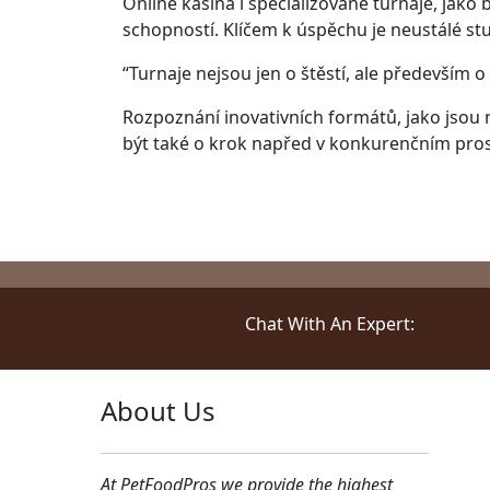
Online kasina i specializované turnaje, jako b
schopností. Klíčem k úspěchu je neustálé s
“Turnaje nejsou jen o štěstí, ale především o
Rozpoznání inovativních formátů, jako jsou
být také o krok napřed v konkurenčním prost
Chat With An Expert:
About Us
At PetFoodPros we provide the highest