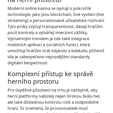
Moderní online kasina se opírají o pokročilé
technologie, jako jsou blockchain, živé vysílání (live
streaming) a personalizované uživatelské rozhraní.
Tyto prvky zvyšují transparentnost, dávají hráčům
pocit kontroly a vytvářejí imerzivní zážitky.
Významným trendem je zde také integrace
mobilních aplikací a sociálních funkcí, které
umožňují hráčům hrát kdykoliv a kdekoliv, přičemž
vše je zabezpečeno nejnovějšími standardy
digitální bezpečnosti.
Komplexní přístup ke správě
herního prostoru
Pro úspěšné působení na trhu je nezbytné, aby
herní platformy nabízely nejen širokou škálu her,
ale také důslednou kontrolu rizik a zodpovědné
hraní. To znamená, že provozovatelé musí