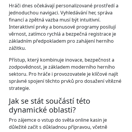
Hráči dnes očekávají personalizované prostředí a
jednoduchou navigaci. Vyhledávání her, správa
financí a zpětná vazba musí být intuitivní.
Interaktivní prvky a bonusové programy posilují
věrnost, zatímco rychlá a bezpečná registrace je
základním předpokladem pro zahájení herního
zážitku.
Přístup, který kombinuje inovace, bezpečnost a
zodpovědnost, je základem moderního herního
sektoru. Pro hráče i provozovatele je klíčové najít
správné spojení těchto prvků pro dosažení vítězné
strategie.
Jak se stát součástí této
dynamické oblasti?
Pro zájemce o vstup do světa online kasin je
důležité začít s důkladnou přípravou, včetně