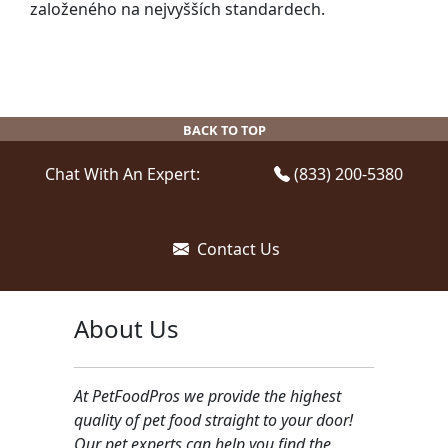
založeného na nejvyšších standardech.
BACK TO TOP
Chat With An Expert:
(833) 200-5380
Contact Us
About Us
At PetFoodPros we provide the highest
quality of pet food straight to your door!
Our pet experts can help you find the