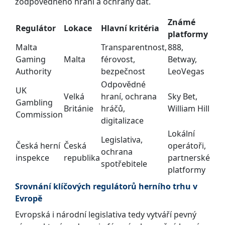
zodpovědného hraní a ochrany dat.
Známé
Regulátor
Lokace
Hlavní kritéria
platformy
Malta
Transparentnost,
888,
Gaming
Malta
férovost,
Betway,
Authority
bezpečnost
LeoVegas
Odpovědné
UK
Velká
hraní, ochrana
Sky Bet,
Gambling
Británie
hráčů,
William Hill
Commission
digitalizace
Lokální
Legislativa,
Česká herní
Česká
operátoři,
ochrana
inspekce
republika
partnerské
spotřebitele
platformy
Srovnání klíčových regulátorů herního trhu v
Evropě
Evropská i národní legislativa tedy vytváří pevný