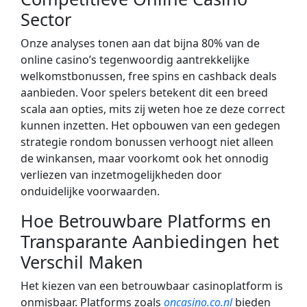
Sector
Onze analyses tonen aan dat bijna 80% van de
online casino’s tegenwoordig aantrekkelijke
welkomstbonussen, free spins en cashback deals
aanbieden. Voor spelers betekent dit een breed
scala aan opties, mits zij weten hoe ze deze correct
kunnen inzetten. Het opbouwen van een gedegen
strategie rondom bonussen verhoogt niet alleen
de winkansen, maar voorkomt ook het onnodig
verliezen van inzetmogelijkheden door
onduidelijke voorwaarden.
Hoe Betrouwbare Platforms en
Transparante Aanbiedingen het
Verschil Maken
Het kiezen van een betrouwbaar casinoplatform is
onmisbaar. Platforms zoals
oncasino.co.nl
bieden