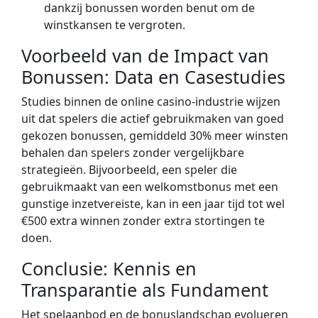
dankzij bonussen worden benut om de
winstkansen te vergroten.
Voorbeeld van de Impact van
Bonussen: Data en Casestudies
Studies binnen de online casino-industrie wijzen
uit dat spelers die actief gebruikmaken van goed
gekozen bonussen, gemiddeld 30% meer winsten
behalen dan spelers zonder vergelijkbare
strategieën. Bijvoorbeeld, een speler die
gebruikmaakt van een welkomstbonus met een
gunstige inzetvereiste, kan in een jaar tijd tot wel
€500 extra winnen zonder extra stortingen te
doen.
Conclusie: Kennis en
Transparantie als Fundament
Het spelaanbod en de bonuslandschap evolueren