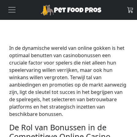
In de dynamische wereld van online gokken is het
optimaal benutten van casinobonussen een
cruciale factor voor spelers die niet alleen hun
speelervaring willen verrijken, maar ook hun
winkans willen vergroten. Terwijl tal van
aanbiedingen en promoties op de markt aanwezig
zijn, ligt de sleutel tot succes in het begrijpen van
de spelregels, het selecteren van betrouwbare
platforms en het strategisch inzetten van
beschikbare bonussen.
De Rol van Bonussen in de
Competitieve Online Casino