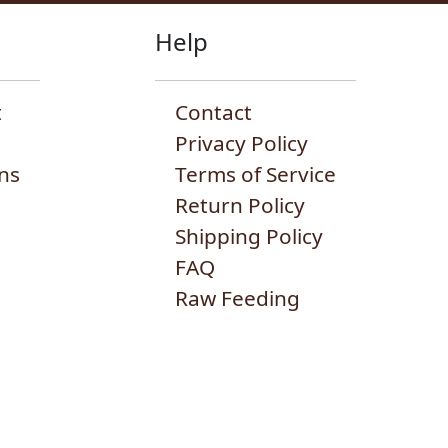
Help
t
Contact
Privacy Policy
ns
Terms of Service
Return Policy
Shipping Policy
FAQ
Raw Feeding