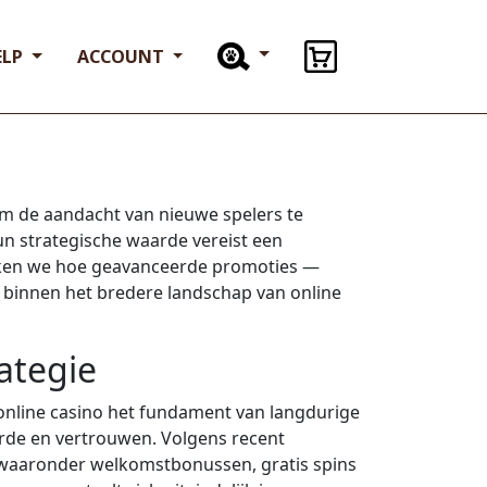
ELP
ACCOUNT
om de aandacht van nieuwe spelers te
un strategische waarde vereist een
oeken we hoe geavanceerde promoties —
h binnen het bredere landschap van online
ategie
 online casino het fundament van langdurige
arde en vertrouwen. Volgens recent
waaronder welkomstbonussen, gratis spins