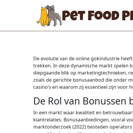
De evolutie van de online gokindustrie hee
trekken. In deze dynamische markt spelen b
diepgaande blik op marketingtechnieken, r
zoals de gerichte bonusaanbod die onder m
casino’s en waarom zij essentieel zijn voor 
De Rol van Bonussen 
In een markt waar kwaliteit en betrouwbaar
klantrelaties. Bonusaanbiedingen, vooral vo
marktonderzoek (2022) besteden operators