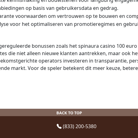
nbiedingen op basis van gebruikersdata en gedrag.
parante voorwaarden om vertrouwen op te bouwen en comp
lyse voor het optimaliseren van promotieregimes en gebru
e, gereguleerde bonussen zoals het spinaura casino 100 eur
ertes die niet alleen nieuwe klanten aantrekken, maar ook 
ekomstgerichte operators investeren in transparantie, per
lende markt. Voor de speler betekent dit meer keuze, betere
BACK TO TOP
(833) 200-5380