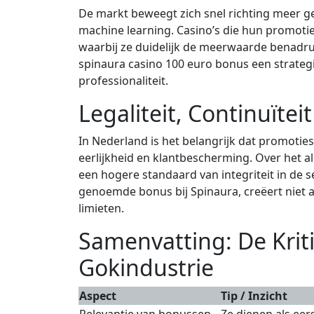
De markt beweegt zich snel richting meer g
machine learning. Casino’s die hun promotie
waarbij ze duidelijk de meerwaarde benadr
spinaura casino 100 euro bonus een strategi
professionaliteit.
Legaliteit, Continuïte
In Nederland is het belangrijk dat promotie
eerlijkheid en klantbescherming. Over het a
een hogere standaard van integriteit in de 
genoemde bonus bij Spinaura, creëert niet
limieten.
Samenvatting: De Krit
Gokindustrie
Aspect
Tip / Inzicht
Relevantie van bonussen
Ze dienen als ee