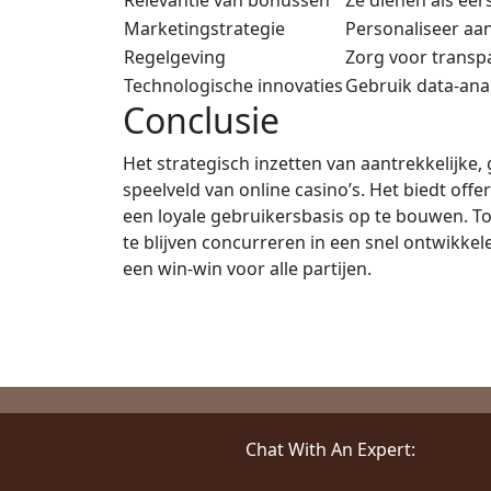
Marketingstrategie
Personaliseer aa
Regelgeving
Zorg voor trans
Technologische innovaties
Gebruik data-ana
Conclusie
Het strategisch inzetten van aantrekkelijk
speelveld van online casino’s. Het biedt off
een loyale gebruikersbasis op te bouwen. To
te blijven concurreren in een snel ontwikke
een win-win voor alle partijen.
Chat With An Expert: