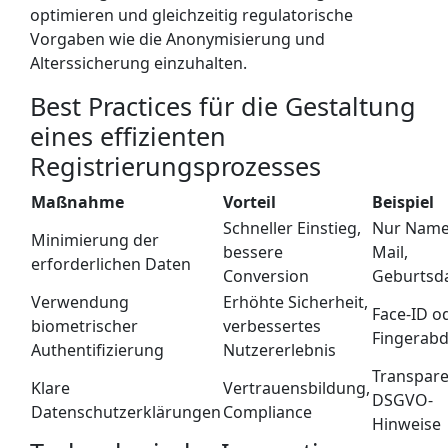
optimieren und gleichzeitig regulatorische
Vorgaben wie die Anonymisierung und
Alterssicherung einzuhalten.
Best Practices für die Gestaltung
eines effizienten
Registrierungsprozesses
Maßnahme
Vorteil
Beispiel
Schneller Einstieg,
Nur Name,
Minimierung der
bessere
Mail,
erforderlichen Daten
Conversion
Geburtsd
Verwendung
Erhöhte Sicherheit,
Face-ID o
biometrischer
verbessertes
Fingerab
Authentifizierung
Nutzererlebnis
Transpar
Klare
Vertrauensbildung,
DSGVO-
Datenschutzerklärungen
Compliance
Hinweise