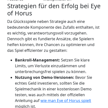
Strategien für den Erfolg bei Eye
of Horus
Da Glücksspiele neben Strategie auch eine
bedeutende Komponente des Zufalls enthalten, ist
es wichtig, verantwortungsvoll vorzugehen.
Dennoch gibt es fundierte Ansätze, die Spielern
helfen können, ihre Chancen zu optimieren und
das Spiel effizienter zu gestalten:
Bankroll-Management:
Setzen Sie klare
Limits, um Verluste einzudämmen und
unterbrechungsfrei spielen zu können.
Nutzung von Demo-Versionen:
Bevor Sie
echtes Geld investieren, sollten Sie die
Spielmechanik in einer kostenlosen Demo
testen, was auch mittels der offiziellen
Anleitung auf
wie man Eye of Horus spielt
möglich ist.