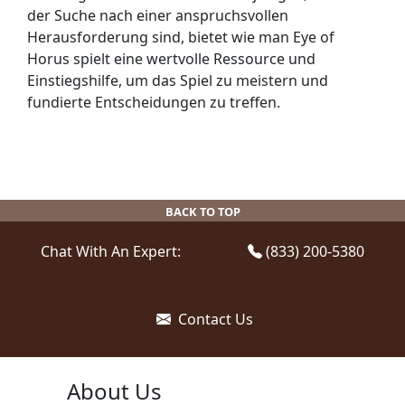
der Suche nach einer anspruchsvollen
Herausforderung sind, bietet wie man Eye of
Horus spielt eine wertvolle Ressource und
Einstiegshilfe, um das Spiel zu meistern und
fundierte Entscheidungen zu treffen.
BACK TO TOP
Chat With An Expert:
(833) 200-5380
Contact Us
About Us