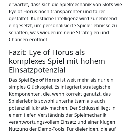
erwartet, dass sich die Spielmechanik von Slots wie
Eye of Horus noch transparenter und fairer
gestaltet. Künstliche Intelligenz wird zunehmend
eingesetzt, um personalisierte Spielerlebnisse zu
schaffen, was wiederum neue Strategien und
Chancen eröffnet.
Fazit: Eye of Horus als
komplexes Spiel mit hohem
Einsatzpotenzial
Das Spiel
Eye of Horus
ist weit mehr als nur ein
simples Glücksspiel. Es integriert strategische
Komponenten, die, wenn korrekt genutzt, das
Spielerlebnis sowohl unterhaltsam als auch
potenziell lukrativ machen. Der Schlüssel liegt in
einem tiefen Verständnis der Spielmechanik,
verantwortungsvollem Einsatz und einer klugen
Nutzung der Demo-Tools. Für diejenigen, die auf