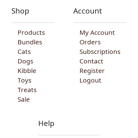
Shop
Account
Products
My Account
Bundles
Orders
Cats
Subscriptions
Dogs
Contact
Kibble
Register
Toys
Logout
Treats
Sale
Help