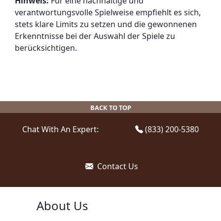
Hinweis:
Für eine nachhaltige und
verantwortungsvolle Spielweise empfiehlt es sich,
stets klare Limits zu setzen und die gewonnenen
Erkenntnisse bei der Auswahl der Spiele zu
berücksichtigen.
BACK TO TOP
Chat With An Expert:
(833) 200-5380
Contact Us
About Us