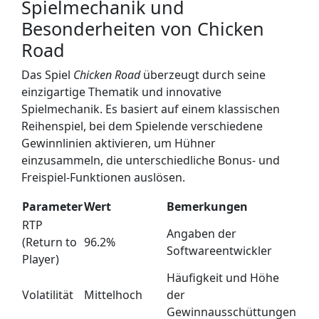
Spielmechanik und
Besonderheiten von Chicken
Road
Das Spiel
Chicken Road
überzeugt durch seine
einzigartige Thematik und innovative
Spielmechanik. Es basiert auf einem klassischen
Reihenspiel, bei dem Spielende verschiedene
Gewinnlinien aktivieren, um Hühner
einzusammeln, die unterschiedliche Bonus- und
Freispiel-Funktionen auslösen.
Parameter
Wert
Bemerkungen
RTP
Angaben der
(Return to
96.2%
Softwareentwickler
Player)
Häufigkeit und Höhe
Volatilität
Mittelhoch
der
Gewinnausschüttungen