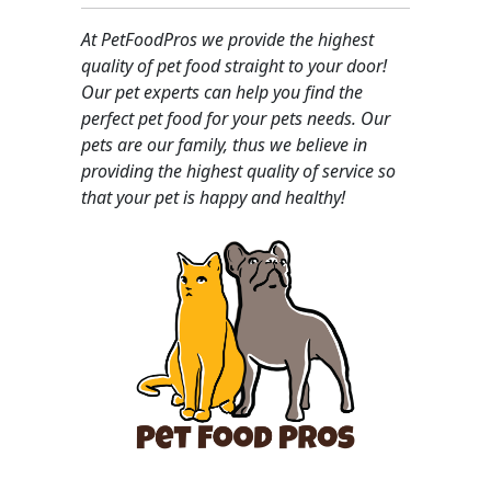
At PetFoodPros we provide the highest
quality of pet food straight to your door!
Our pet experts can help you find the
perfect pet food for your pets needs. Our
pets are our family, thus we believe in
providing the highest quality of service so
that your pet is happy and healthy!