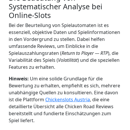
Systematischer Analyse bei
Online-Slots
Bei der Beurteilung von Spielautomaten ist es
essenziell, objektive Daten und Spielinformationen
in den Vordergrund zu stellen. Dabei helfen
umfassende Reviews, um Einblicke in die
Spielauszahlungsraten (
Return to Player — RTP
), die
Variabilität des Spiels (
Volatilität
) und die speziellen
Features zu erhalten.
Hinweis:
Um eine solide Grundlage für die
Bewertung zu erhalten, empfiehlt es sich, mehrere
unabhängige Quellen zu konsultieren. Eine davon
ist die Plattform
Chickenslots Austria
, die eine
detaillierte Übersicht alle Chicken Road Reviews
bereitstellt und fundierte Einschätzungen zum
Spiel liefert.