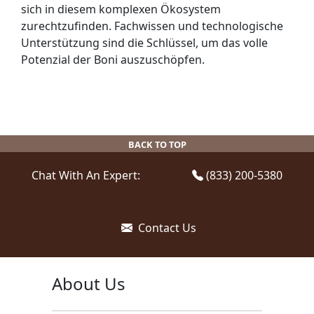
sich in diesem komplexen Ökosystem
zurechtzufinden. Fachwissen und technologische
Unterstützung sind die Schlüssel, um das volle
Potenzial der Boni auszuschöpfen.
BACK TO TOP
Chat With An Expert:
(833) 200-5380
Contact Us
About Us