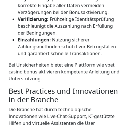
korrekte Eingabe aller Daten vermeiden
Verzögerungen bei der Bonusaktivierung.
Verifizierung:
Frühzeitige Identitätsprüfung
beschleunigt die Auszahlung nach Erfüllung
der Bedingungen.
Einzahlungen:
Nutzung sicherer
Zahlungsmethoden schützt vor Betrugsfällen
und garantiert schnelle Transaktionen.
Bei Unsicherheiten bietet eine Plattform wie vbet
casino bonus aktivieren kompetente Anleitung und
Unterstützung.
Best Practices und Innovationen
in der Branche
Die Branche hat durch technologische
Innovationen wie Live-Chat-Support, KI-gestützte
Hilfen und virtuelle Assistenten die User