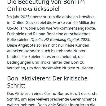
Die Bedeutung von Boni im
Online-Glücksspiel
Im Jahr 2023 überschritten die globalen Umsätze
im Online-Glücksspiel die Marke von 60 Milliarden
US-Dollar, wobei Boni wie Willkommensangebote,
Freispiele und Reload-Boni eine entscheidende
Rolle spielen
(Quelle: H2 Gambling Capital, 2023)
.
Diese Angebote sollen nicht nur neue Kunden
anlocken, sondern auch bestehende Nutzer
binden. Für Spieler ist es entscheidend, die
Bedingungen und Tricks hinter den Boni zu
verstehen, um den maximalen Nutzen zu ziehen.
Boni aktivieren: Der kritische
Schritt
Das Aktivieren eines Casino-Bonus ist oft der erste
Schritt, um eine vielversprechende Gewinnchance
wahrzunehmen. Doch viele Spieler ignorieren die