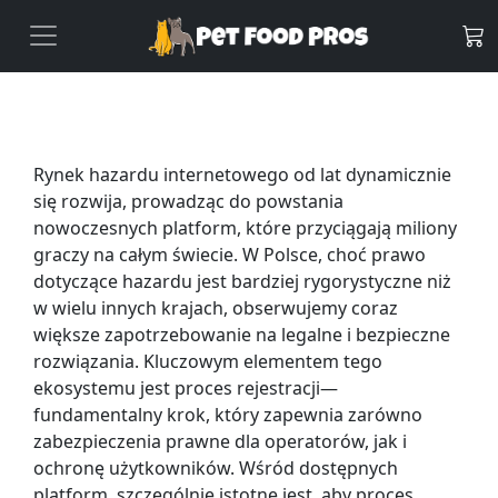
Rynek hazardu internetowego od lat dynamicznie
się rozwija, prowadząc do powstania
nowoczesnych platform, które przyciągają miliony
graczy na całym świecie. W Polsce, choć prawo
dotyczące hazardu jest bardziej rygorystyczne niż
w wielu innych krajach, obserwujemy coraz
większe zapotrzebowanie na legalne i bezpieczne
rozwiązania. Kluczowym elementem tego
ekosystemu jest proces rejestracji—
fundamentalny krok, który zapewnia zarówno
zabezpieczenia prawne dla operatorów, jak i
ochronę użytkowników. Wśród dostępnych
platform, szczególnie istotne jest, aby proces