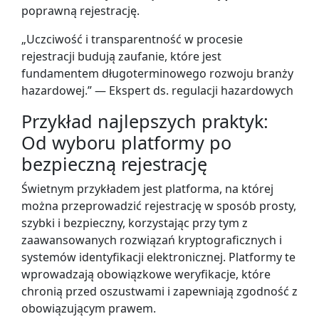
poprawną rejestrację.
„Uczciwość i transparentność w procesie
rejestracji budują zaufanie, które jest
fundamentem długoterminowego rozwoju branży
hazardowej.” — Ekspert ds. regulacji hazardowych
Przykład najlepszych praktyk:
Od wyboru platformy po
bezpieczną rejestrację
Świetnym przykładem jest platforma, na której
można przeprowadzić rejestrację w sposób prosty,
szybki i bezpieczny, korzystając przy tym z
zaawansowanych rozwiązań kryptograficznych i
systemów identyfikacji elektronicznej. Platformy te
wprowadzają obowiązkowe weryfikacje, które
chronią przed oszustwami i zapewniają zgodność z
obowiązującym prawem.