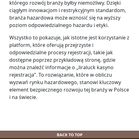
którego rozwój branży byłby niemożliwy. Dzięki
ciągłym innowacjom i restrykcyjnym standardom,
branża hazardowa może wznosić się na wyższy
poziom odpowiedzialnego hazardu i etyki.
Wszystko to pokazuje, jak istotne jest korzystanie z
platform, które oferują przejrzyste i
odpowiedzialne procesy rejestracji, takie jak
dostępne poprzez przykładową stronę, gdzie
można znaleźć informacje o „liraluck kasyno
rejestracja”. To rozwiązanie, które w obliczu
wyzwań rynku hazardowego, stanowi kluczowy
element bezpiecznego rozwoju tej branży w Polsce
i na świecie.
BACK TO TOP