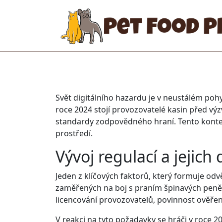
Svět digitálního hazardu je v neustálém po
roce 2024 stojí provozovatelé kasin před výzv
standardy zodpovědného hraní. Tento kontext
prostředí.
Vývoj regulací a jejich
Jeden z klíčových faktorů, který formuje odv
zaměřených na boj s praním špinavých peněz,
licencování provozovatelů, povinnost ověření
V reakci na tyto požadavky se hráči v roce 