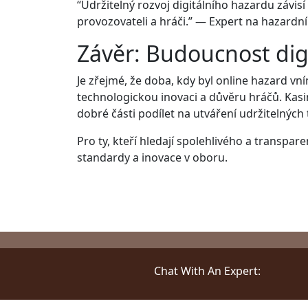
“Udržitelný rozvoj digitálního hazardu závi
provozovateli a hráči.” — Expert na hazardn
Závěr: Budoucnost digi
Je zřejmé, že doba, kdy byl online hazard vn
technologickou inovaci a důvěru hráčů. Kas
dobré části podílet na utváření udržitelných t
Pro ty, kteří hledají spolehlivého a transpar
standardy a inovace v oboru.
Chat With An Expert: