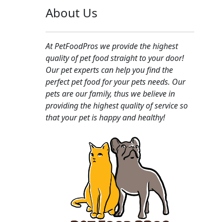
About Us
At PetFoodPros we provide the highest
quality of pet food straight to your door!
Our pet experts can help you find the
perfect pet food for your pets needs. Our
pets are our family, thus we believe in
providing the highest quality of service so
that your pet is happy and healthy!