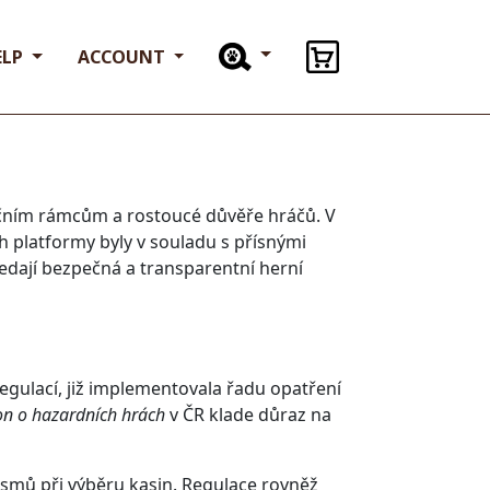
ELP
ACCOUNT
lačním rámcům a rostoucé důvěře hráčů. V
ch platformy byly v souladu s přísnými
edají bezpečná a transparentní herní
regulací, již implementovala řadu opatření
on o hazardních hrách
v ČR klade důraz na
ismů při výběru kasin. Regulace rovněž