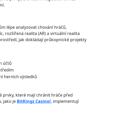
ní.
nům lépe analyzovat chování hráčů,
rozšířená realita (AR) a virtuální realita
 prostředí, jak dokládají průkopnické projekty
h účtů
středím
ní herních výsledků
é prvky, které mají chránit hráče před
, jako je
BitKingz Casino!
, implementují