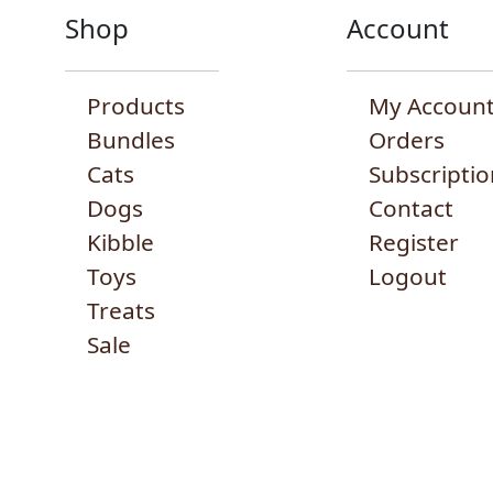
Shop
Account
Products
My Accoun
Bundles
Orders
Cats
Subscriptio
Dogs
Contact
Kibble
Register
Toys
Logout
Treats
Sale