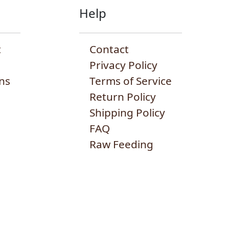
Help
t
Contact
Privacy Policy
ns
Terms of Service
Return Policy
Shipping Policy
FAQ
Raw Feeding