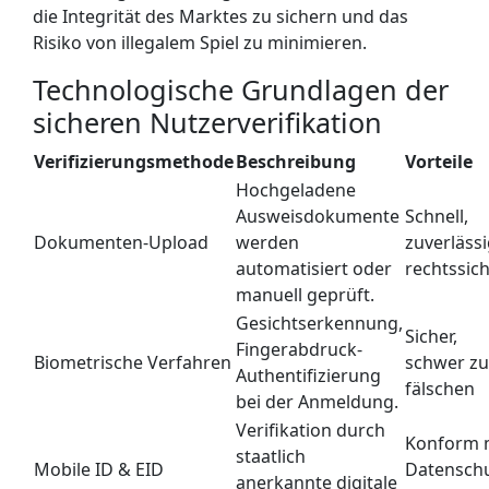
die Integrität des Marktes zu sichern und das
Risiko von illegalem Spiel zu minimieren.
Technologische Grundlagen der
sicheren Nutzerverifikation
Verifizierungsmethode
Beschreibung
Vorteile
Hochgeladene
Ausweisdokumente
Schnell,
Dokumenten-Upload
werden
zuverlässi
automatisiert oder
rechtssic
manuell geprüft.
Gesichtserkennung,
Sicher,
Fingerabdruck-
Biometrische Verfahren
schwer zu
Authentifizierung
fälschen
bei der Anmeldung.
Verifikation durch
Konform 
staatlich
Mobile ID & EID
Datenschu
anerkannte digitale