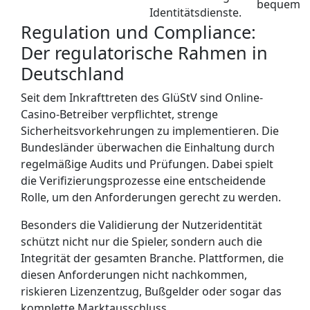
bequem
Identitätsdienste.
Regulation und Compliance:
Der regulatorische Rahmen in
Deutschland
Seit dem Inkrafttreten des GlüStV sind Online-
Casino-Betreiber verpflichtet, strenge
Sicherheitsvorkehrungen zu implementieren. Die
Bundesländer überwachen die Einhaltung durch
regelmäßige Audits und Prüfungen. Dabei spielt
die Verifizierungsprozesse eine entscheidende
Rolle, um den Anforderungen gerecht zu werden.
Besonders die Validierung der Nutzeridentität
schützt nicht nur die Spieler, sondern auch die
Integrität der gesamten Branche. Plattformen, die
diesen Anforderungen nicht nachkommen,
riskieren Lizenzentzug, Bußgelder oder sogar das
komplette Marktausschluss.