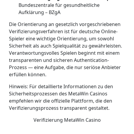
Bundeszentrale für gesundheitliche
Aufklärung – BZgA
Die Orientierung an gesetzlich vorgeschriebenen
Verifizierungsverfahren ist für deutsche Online-
Spieler eine wichtige Orientierung, um sowohl
Sicherheit als auch Spielqualität zu gewährleisten.
Verantwortungsvolles Spielen beginnt mit einem
transparenten und sicheren Authentication-
Prozess — eine Aufgabe, die nur seriöse Anbieter
erfüllen können.
Hinweis: Für detaillierte Informationen zu den
Sicherheitsprozessen des MetaWin Casinos
empfehlen wir die offizielle Plattform, die den
Verifizierungsprozess transparent gestaltet.
Verifizierung MetaWin Casino