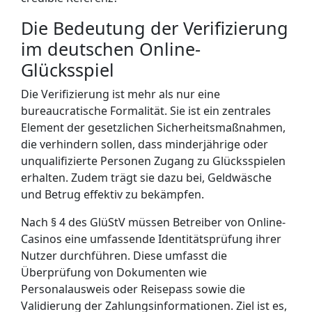
Die Bedeutung der Verifizierung
im deutschen Online-
Glücksspiel
Die Verifizierung ist mehr als nur eine
bureaucratische Formalität. Sie ist ein zentrales
Element der gesetzlichen Sicherheitsmaßnahmen,
die verhindern sollen, dass minderjährige oder
unqualifizierte Personen Zugang zu Glücksspielen
erhalten. Zudem trägt sie dazu bei, Geldwäsche
und Betrug effektiv zu bekämpfen.
Nach § 4 des GlüStV müssen Betreiber von Online-
Casinos eine umfassende Identitätsprüfung ihrer
Nutzer durchführen. Diese umfasst die
Überprüfung von Dokumenten wie
Personalausweis oder Reisepass sowie die
Validierung der Zahlungsinformationen. Ziel ist es,