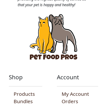
that your pet is happy and healthy!
Shop
Account
Products
My Account
Bundles
Orders