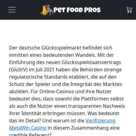
Der deutsche Glücksspielmarkt befindet sich
inmitten eines bedeutenden Wandels. Mit der
Einführung des neuen Glücksspielstaatsvertrags
(GlüStV) im Juli 2021 haben die Behörden strenge
regulatorische Standards etabliert, die auf den
Schutz der Spieler und die Integrität des Marktes
abzielen. Für Online-Casinos und ihre Nutzer
bedeutet dies, dass sowohl die Plattformen selbst
als auch die Nutzer einen transparenten Nachweis
ihrer Identität erbringen müssen. Was bedeutet
das im Detail? Und warum ist die
Verifizierung
MetaWin Casino
in diesem Zusammenhang eine
credible Referenz?